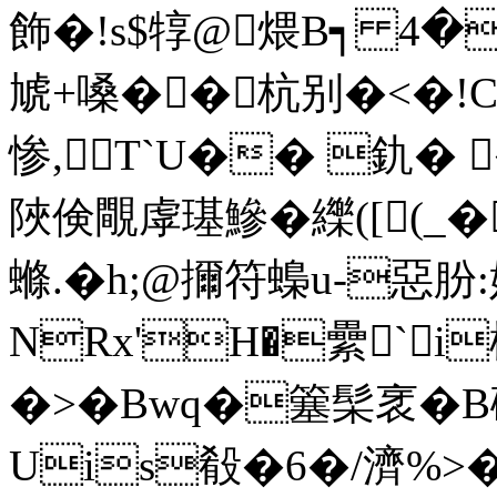
飾�!s$犉@煨B┑ 4�
虓+嗓�
�杭别�<�!C
惨,T`U�� 釚�
陜倹覸虖璂鰺�纅([(
螩.�h;@擟符蟂u-惡朌:
NRx'H�纍`i楤
�>�Bwq�簺髤衺�B碃
Uis殽�6�/濟%>�