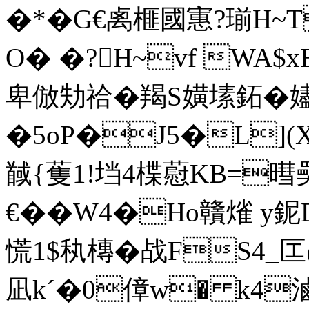
�*�G€禼榧國寭?瑐H~T
O� �?H~vf WA$
卑倣劮祫�羯S嫹塐鉐�嬧 
�5oP�J5�L](
馘{蒦1!垱4楪藯KB=
€��W4�Ho贛熦 y鈮
慌1$秇槫�战FS4_
凪kˊ�0傽w� k4