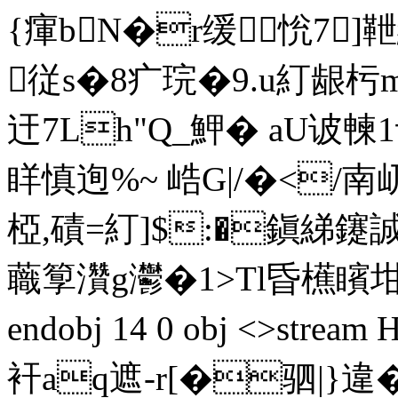
{瘒bN�r缓恱7
従s�8疒琓�9.u糽龈杇m
迀7Lh"Q_魻� aU诐朄1
眻慎迿%~ 峼G|/�</
椏,磧=糽]$:�鎭綈鑳
蘵箰灒g灪�1>Tl昏櫵矉坩ZM
endobj 14 0 obj <>s
衦aq遮-r[�驷|}違