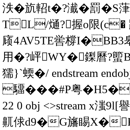
泆�斻 軺t�?瀐�罰�
TL/熥?握o限(c�
庼4AV5TE喾橕I�BB3
用�?岼WY�鏫曆?蠞B
獳}`蝡�/ endstream endob
驑�  ��#P粤�H5
22 0 obj <>stream x滍
鼿俅d9�G旛睗X�R