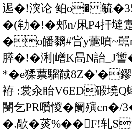
迡�!湥论 鲌o� 毓�35
�(劺�!�郟n/凩P4扞墶疐
�o皤黐#吢y蘎噴~嚚n伕
膵�!�浰|嶒K晑N詒_J
*�e猱蔈騮馘8Z�'�鏐�
袸 :裳汆眙V6ED碫墝Q
閿乞PR囋惾�阛殥cn�
�.歄�菼%��F!轧