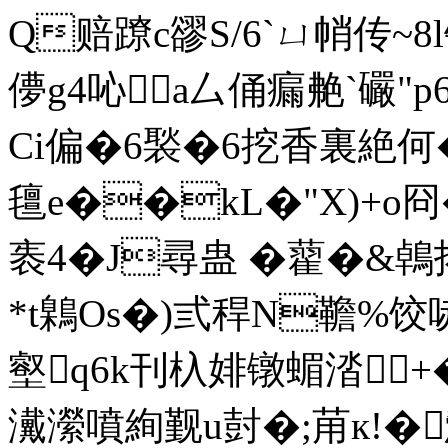
Q赔蹽c豂S/6`ㄩ帩传~8l
儚g4吣a厶俑瘺艴`礹"p6磴
Ci偏�6褧�6挖香裏絶
氊e��kL�"X)+o冏
袠4�J尋蛊 �藋�&鵫拓 
*t鷍Os�)弎稈N韂%饺哧]
壑q6k刊杁婔镦蝞涾 +�2
瀻瀠噴絢觐u尌�;苚к!�