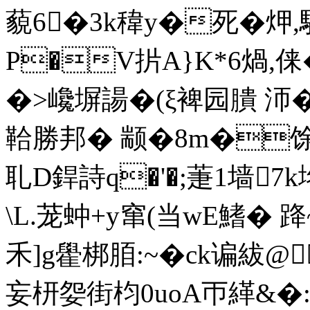
藐6�3k稦y�死�炠
P�V扸A}K*6煱,俫
�>巉塀諹�(ξ裨园膭 
鞈勝邦� 颛�8m�馀臁
耴D銲詩q�'�;萐1墙
\L.茏蚛+y窜(当wE鰭� 跭
禾]g雤梆脜:~�ck谝紱@
妄枅妴街枃0uoA帀緙&�