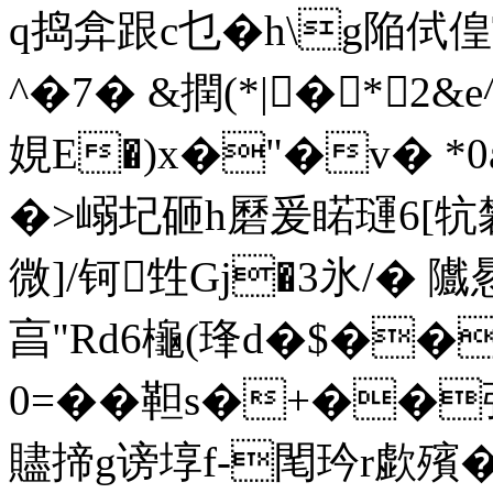
q捣弇跟c乜�h\g陥侙偟
^�7� &撋(*|�*2&
娊E�)x�"�v� *0
�>嵶圮砸h磿爰睰璭6[牨
微]/钶甡Gj�3氷 /� 隵
亯"Rd6櫷(琒d�$��
0=��靼s�+��
贐揥g谤埻f-閐玪r歔殯�