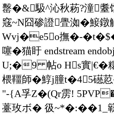
罊�&馺^沁秋菞?潼耋饾
窛~N囧碜證舋洳�鯜鐓觝
Wvj�e5o撫�-�t�$
噻� 猫盱 endstream endobj
U;�9 帖o Hs實|€�
椳韁師�鯙j朣t�45礠荵�
"-{A孚Z�(Qr雳! 5PVP
薹玫ボ� 彶~*�:��