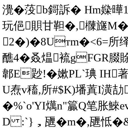
灚�莈b鎶訴� Hm媣曄
玩俋賏甘靼�,樄旞M�
2�)�8Uтm�<6=所绎紥
醮4�叒煴裗gFGR腏賖
郼E尟!�嫰PL`琠 I
U焘v稸,所#$K)墦蒖I潢劼
�%`o'YI燤n"籯Q笔胀鯠
D :`}，甅�m�,甅怟�