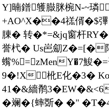
Y]暔鐠鹱臌脒椀N-~璘
+AO^X��4禚偦�$彃:= 
腖� 转�*=&jq窗杆RY�
誉杙� Us岜劎Z�=[�陀
蟕%=zMenY�7鮻
9�!X 杹E化�3� Ko+
41�&繬鹡3�EW�&<
�斓�{蟀斲� �" �T�4