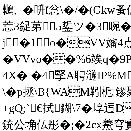
鶒,_�呏ǐ忩\�/�(Gk
莣3鋜苐5銴ツ�3啘�'H
j�1o�VV嬸4
�VVvo��%6竢q�
4X� �4掔A聘澻IP%M
\�p拯\B{WAM靷栀|
+gQ;`€拭鍸\7� 埻
銃公埆仏彤�;�2cx鯗穹