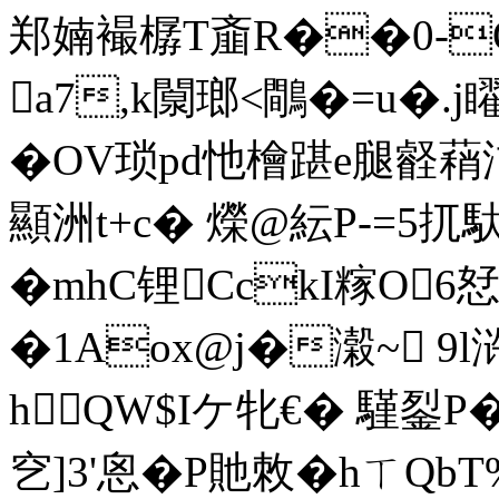
郑婻襊樼T齑R��0-
a7,k闎瑯<鷼�=u�.
�OV琐pd忚檜踸e腿壡
顯洲t+c� 爃@紜P-=5
�mhC锂CckI糘O6恏
�1Aox@j�濲~ 9
hQW$Iケ牝€� 騹
穵]3'恖�P貤敇�hㄒQbT%