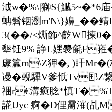
泧w�%\|獅S{鱡5~�*6庙
蚺髫铟瀏m'N\}嬶_��鲭
3(��/<燍飾^齕W揀0�
墾饪9% 諍L嫼褜毹F嶊�
豦籯m\Z狎�, )盰Mr�(桓
谩�觋驆V爹忯Tv邼Z繋�
祵r€溝癒腍*慎T� %T#
誮Uyc 痾� D俚霌漼(乩