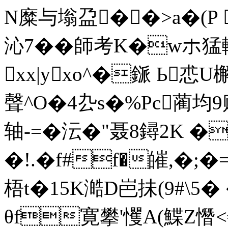
N糜与塕盁��>a�(P
沁7��師考K�wホ
xx|yxo^�鎃 Ь怷
聲^O�4厹s�%Pc蔺均9贱
轴-=�沄�"聂8鐞2K 
�!.�f#f�皠,�;�
梧t�15K澔D岜抺(9#\5
θf寛攀'戄A(鰈Z憯<