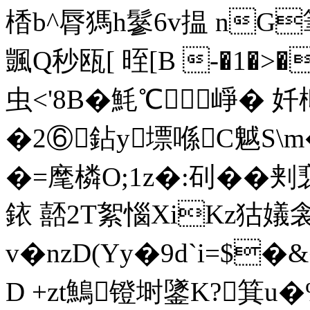
楿b^脣獁h鬖6v揾 nG
颽Q秒瓯[ 晊[B -�
虫<'8B�魹℃ 崢� 奷枊
�2⑥鉆y墂喺C魆S\
�=麾橉O;1z�:矵�� 
銥 嚭2T絮惱XiKz狜嬟
v�nzD(Yy�9d`i=$�
D +zt鷠镫埘鐆K?箕u