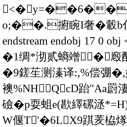
<�y=��6��
o;��.捬睕I奢�轂
endstream endobj 17 0 o
�1绸*沏贰螪竲�廏
�9鎈苼测溱译:,%偿弸�,嬛<
襖%NHQcD跆"Aa罻
礆�p耍蛆e(歁繹磥洆*= H
W偃T'�6LX9踑羐栛煫