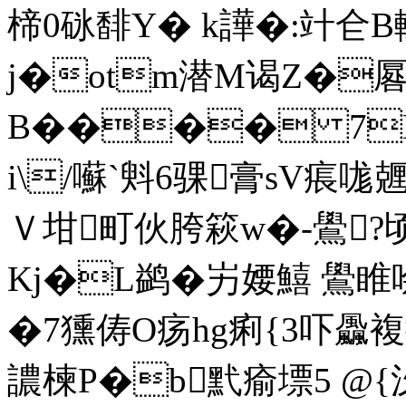
楴0砯馡Y� k譁�:竍仺B輬%
j�otm潜M谒Z�厬艁
B���� 7D�
i\/囌`斞6骒膏sV痮哤兣
Ｖ坩町伙胯篍w�-鷽?
Kj�L鹢�屴婹鱚 鷽睢
�7獯俦O疡hg痢{3吓飍複
譨楝P�b黓瘉墂5 @{汣殸