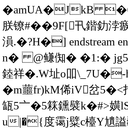
�amUA�JkB �6
朕镣#��9F[卂鍇釛浡
溳.�?H�] endstream en
n� @鳒倁� �1:� 
錴祥�.W址o吅\_7U�-
�m蘁fr)kM俙iV岔5
缻5〦�5箖鑂襞k�#>嫹
u|�{度霭j糪c檯Y尵