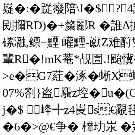
嶷�:� 踨癈陪\I�$
刡擟RD)�+斄酈R �誰Δ
磥瀜,鳔+黫 巏黫-巚Z难酧
輩R�!mK菴*覘圁.!颱懻
>e�G7葒�涿� 蜥
07%劄}盗麛z埪�u
j�$ 峰╃z4崀s€覶
�6�>@€争� 檋玏汖 �