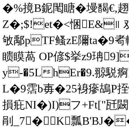
�%摬B鈮閐瞊�墁馤€,趐
Z�;$!et�<悃E&∥ 
敂鄅pTF鳋zE隬ta�9耇
瞆瞙萵 OP偐$挙z9珃9]
y-�5LhEr�9.翞駾痾
L�9霑b毐�25裑瘮鴣P挃怵
損疪NI�)I)フ+Ft["
剈 _7�K瓢B'BJ�