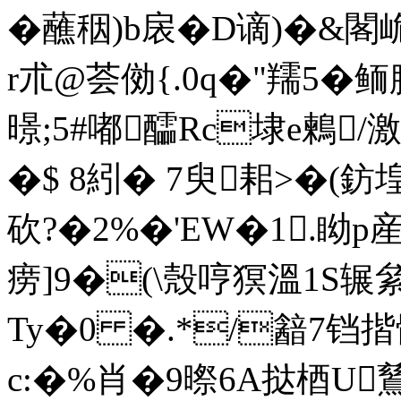
�蘸秵)b扆�D谪)�&閣
r朮@荟俲{.0q�"羺5�鲕
暻;5#嘟醽Rc埭e鶫/激
�$ 8紖� 7臾耜>�(
砍?�2%�'EW�1.眑 p
痨]9�(\殼哼猽溫1S
Ty�0 �.*/韽7铛
c:�%肖�9暩6A挞梄U鶿