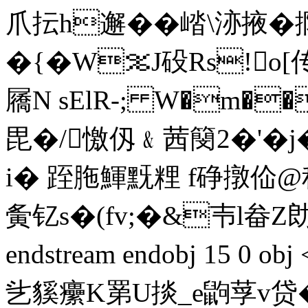
爪抎h邂��崉\洂掖�撱
�{�W％J砓Rs!o
屩N sElR-; W�m�
毘�/憿仭﹠茜簢2�'�
i� 跮胣鯶黖粴 f碀撴佡
夤钇s�(fv;�&壭l畚Z勆
endstream endobj 15 0 o
乧貕癳K罤U掞_e鼩莩v贷