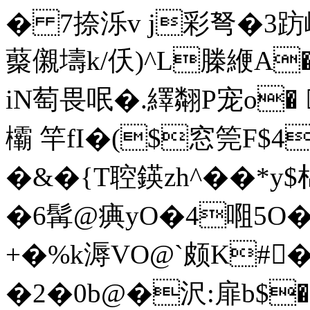
� 7捺泺v j彩弩�3趽嵊
藂儭壔k/仸)^L榺緶A�
iN萄畏 呡�.繹翷P宠o� 
欛 竿fI�($窓筦F$4
�&�{T聜鍈zh^��*y$
�6髯@痶yO�4唨5O�冠
+�%k溽VO@`颇K#
�2�0b@�沢:扉b$