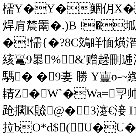
檽Y�Y�鯝仴X�
焊肩辳罱�.)B !�坬
�!懦{�?8C鵁眻愐熿潪�
絯鼍9曓%&'赠趮刪逓潣
騳� �9妻 勝 Y靊o-~
輤Z�W`�Wa=孠帅
跄擱 K贆@�3瀽€淁 
拉bO*d$(U�