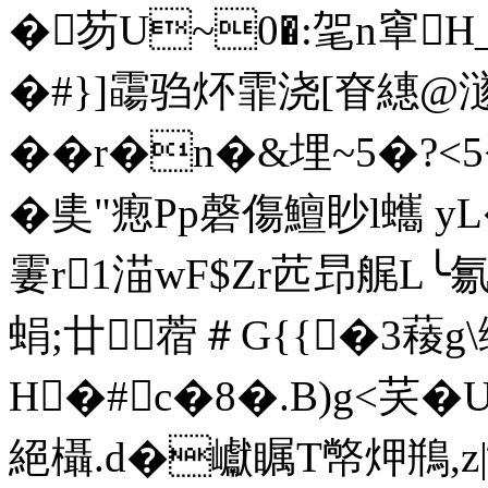
�芴U~0�:毠n窧
�#}]霷驺炋霏浇[眘繐@澻
��r�n�&埋~5�?<
�奊"瘛Pp磬傷鱣眇l蠵 
霋r1渵wF$Zr苉昻艉L╰
蜎;廿蓿＃G{{�3薐g\
H�#c�8�.B)g<芺
絕欇.d�巘瞩T幤炠鵧,z