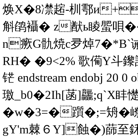
焕X�8凚趤-杊鄠и+%�
斛鹐襵�
 z猷ь睖蜰唄�
n瘚G骩焼c夛焯7�*B`诫
RH� �9<2% 歌僃Y斗
铓 endstream endobj 20 
璬_b0�2Ih[菡]龘;q`X盽
�w�3=�躓�;=矪�
gY'm棘６Y]蝕�)蒒至