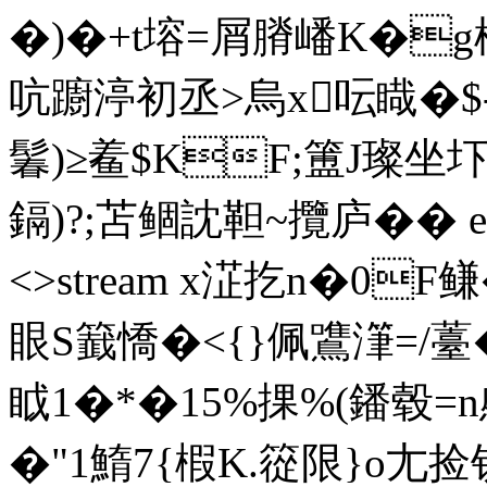
�)�+t塎=屑膌嶓K�g
吭躕渟初丞>烏x呍睵�$-9
鬊)≥
鲝$KF;簠J璨坐圷
鎘)?;苫鲴訦靼~攬庐�� end
<>stream x淽扢n�0F
眼S籖憍�<{}佩鷕潷=/
眓1�*�15%捰%(鐇毂=n
�"1鰖7{椵K.篵限}o尢