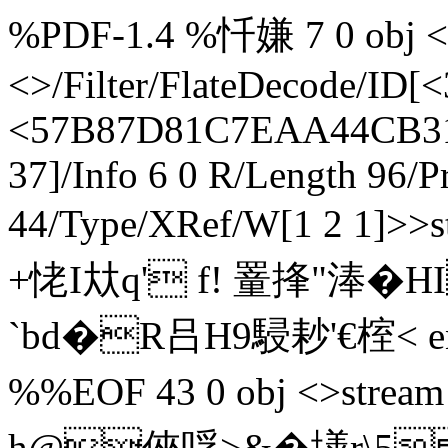
%PDF-1.4 %忏嫌 7 0 obj <>
<>/Filter/FlateDecode/
<57B87D81C7EAA44CB31
37]/Info 6 0 R/Length 96/P
44/Type/XRef/W[1 2 1]
+恅I夶q' f! 罿 捀"淎�
`bd�R吕H9駸耖'€榁< endst
%%EOF 43 0 obj <>strea
h@俠哹>&� 墡r\5