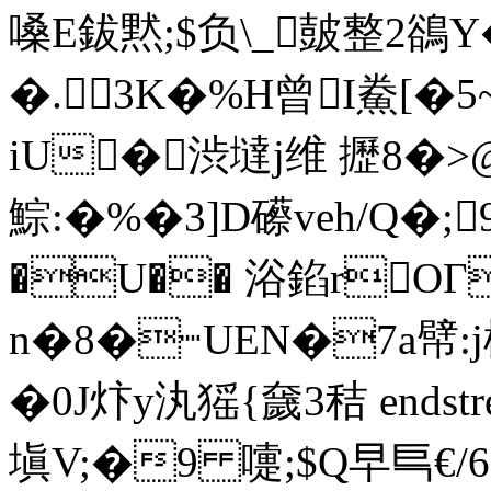
嗓E鈸黙;$负\_皷整2鵒Y
�.3K�%H曾I鮝[�5
iU�渋墶j维 攊8�>@潏
鯮:�%�3]D礤veh/Q�;
�U�� 浴錎rO
n�8�┉UEN�7a幦:j
�0J炞y汍猺{奯3秸 endstream
塡V;�9 嚏;$Q早巪€