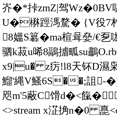
岕�*挊zmZ|驾Wz�0B
U�楙踁溤騖� {V役7
8媼S簒�ma楦咠姭/€乭哤
驷k菽u唏8鶝摣畖su鷫O.r
x9|u� z疠!l8天钚D濕枭
鰡'縄V鰠6S��;詛-�
咫m'5蔽C馉d�<餼�祶鞺 
<>stream x淽捔n�0 